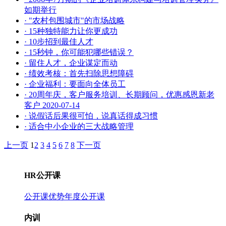
如期举行
· "农村包围城市"的市场战略
· 15种独特能力让你更成功
· 10步招到最佳人才
· 15秒钟，你可能犯哪些错误？
· 留住人才，企业谋定而动
· 绩效考核：首先扫除思想障碍
· 企业福利：要面向全体员工
· 20周年庆，客户服务培训、长期顾问，优惠感恩新老
客户
2020-07-14
· 说假话后果很可怕，说真话得成习惯
· 适合中小企业的三大战略管理
上一页
1
2
3
4
5
6
7
8
下一页
HR公开课
公开课优势
年度公开课
内训