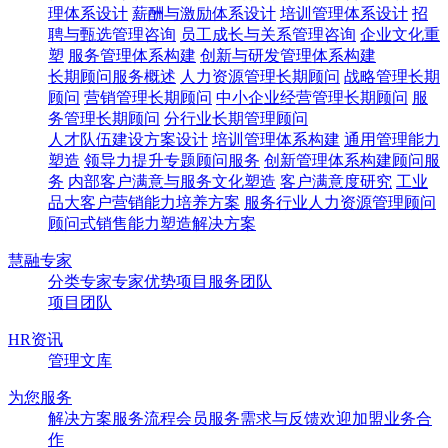
理体系设计
薪酬与激励体系设计
培训管理体系设计
招
聘与甄选管理咨询
员工成长与关系管理咨询
企业文化重
塑
服务管理体系构建
创新与研发管理体系构建
长期顾问服务概述
人力资源管理长期顾问
战略管理长期
顾问
营销管理长期顾问
中小企业经营管理长期顾问
服
务管理长期顾问
分行业长期管理顾问
人才队伍建设方案设计
培训管理体系构建
通用管理能力
塑造
领导力提升专题顾问服务
创新管理体系构建顾问服
务
内部客户满意与服务文化塑造
客户满意度研究
工业
品大客户营销能力培养方案
服务行业人力资源管理顾问
顾问式销售能力塑造解决方案
慧融专家
分类专家
专家优势
项目服务团队
项目团队
HR资讯
管理文库
为您服务
解决方案
服务流程
会员服务
需求与反馈
欢迎加盟
业务合
作