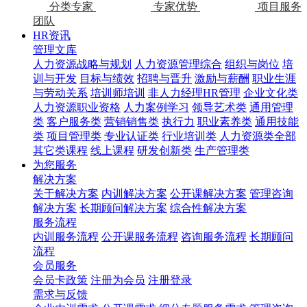
分类专家
专家优势
项目服务
团队
HR资讯
管理文库
人力资源战略与规划
人力资源管理综合
组织与岗位
培
训与开发
目标与绩效
招聘与晋升
激励与薪酬
职业生涯
与劳动关系
培训师培训
非人力经理HR管理
企业文化类
人力资源职业资格
人力案例学习
领导艺术类
通用管理
类
客户服务类
营销销售类
执行力
职业素养类
通用技能
类
项目管理类
专业认证类
行业培训类
人力资源类全部
其它类课程
线上课程
研发创新类
生产管理类
为您服务
解决方案
关于解决方案
内训解决方案
公开课解决方案
管理咨询
解决方案
长期顾问解决方案
综合性解决方案
服务流程
内训服务流程
公开课服务流程
咨询服务流程
长期顾问
流程
会员服务
会员卡政策
注册为会员
注册登录
需求与反馈