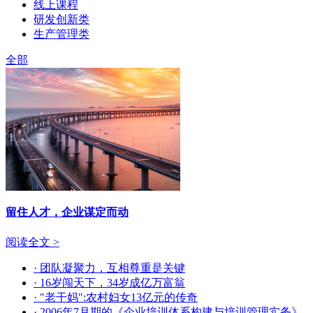
线上课程
研发创新类
生产管理类
全部
留住人才，企业谋定而动
阅读全文 >
· 团队凝聚力，互相尊重是关键
· 16岁闯天下，34岁成亿万富翁
· "老干妈":农村妇女13亿元的传奇
· 2006年7月期的《企业培训体系构建与培训管理实务》