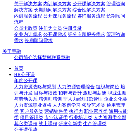
关于解决方案
内训解决方案
公开课解决方案
管理咨询
解决方案
长期顾问解决方案
综合性解决方案
内训服务流程
公开课服务流程
咨询服务流程
长期顾问
流程
会员卡政策
注册为会员
注册登录
企业内训需求
公开课需求
细分专题服务需求
管理咨询
需求
长期顾问需求
关于慧融
公司简介
选择慧融
联系慧融
首页
HR公开课
年度公开课
人力资源战略与规划
人力资源管理综合
组织与岗位
培
训与开发
目标与绩效
招聘与晋升
激励与薪酬
职业生涯
与劳动关系
培训师培训
非人力经理HR管理
企业文化类
人力资源职业资格
人力案例学习
领导艺术类
通用管理
类
客户服务类
营销销售类
执行力
职业素养类
通用技能
类
项目管理类
专业认证类
行业培训类
人力资源类全部
其它类课程
线上课程
研发创新类
生产管理类
公开课优势