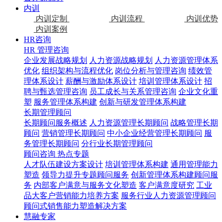
内训
内训定制
内训流程
内训优势
内训案例
HR咨询
HR 管理咨询
企业发展战略规划
人力资源战略规划
人力资源管理体系
优化
组织架构与流程优化
岗位分析与管理咨询
绩效管
理体系设计
薪酬与激励体系设计
培训管理体系设计
招
聘与甄选管理咨询
员工成长与关系管理咨询
企业文化重
塑
服务管理体系构建
创新与研发管理体系构建
长期管理顾问
长期顾问服务概述
人力资源管理长期顾问
战略管理长期
顾问
营销管理长期顾问
中小企业经营管理长期顾问
服
务管理长期顾问
分行业长期管理顾问
顾问咨询 热点专题
人才队伍建设方案设计
培训管理体系构建
通用管理能力
塑造
领导力提升专题顾问服务
创新管理体系构建顾问服
务
内部客户满意与服务文化塑造
客户满意度研究
工业
品大客户营销能力培养方案
服务行业人力资源管理顾问
顾问式销售能力塑造解决方案
慧融专家